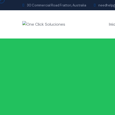
30 Commercial Road Fratton, Australia
needhelp
Ini