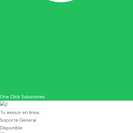
One Click Soluciones
Tu asesor en linea..
Soporte General
Disponible