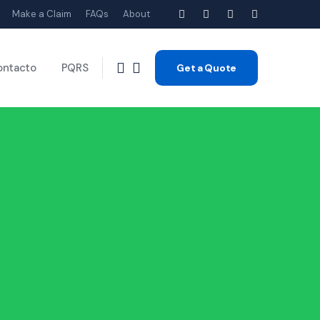
Make a Claim
FAQs
About
ontacto
PQRS
Get a Quote