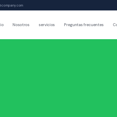
@company.com
cio
Nosotros
servicios
Preguntas frecuentes
C